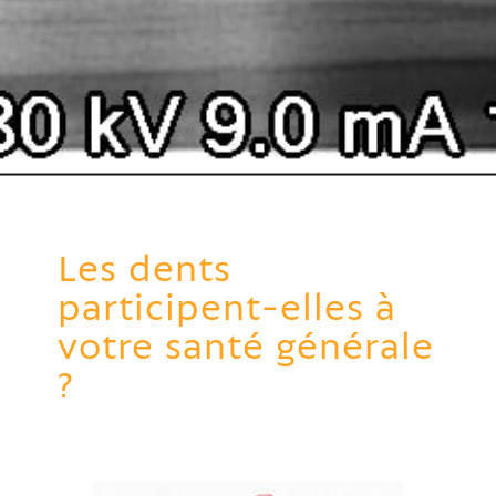
Les dents
participent-elles à
votre santé générale
?