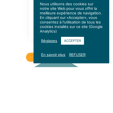
Avoir un joli sourire
Nous utilisons des cookies sur
amène ainsi de
notre site Web pour vous offrir la
meilleure expérience de navigation.
l’assurance et de la
En cliquant sur «Accepter», vous
confiance en...
consentez à l'utilisation de tous les
cookies installés sur ce site (Google
Lire l'article
Analytics)
Réglages
ACCEPTER
En savoir plus
REFUSER
PRENDRE RENDEZ-VOUS